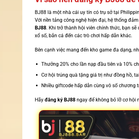
BJ88 là một nhà cái uy tín có trụ sở tại Philip
Với nền tảng công nghệ hiện đại, hệ thống đảm
BJ88
. Khi trở thành hội viên chính thức, bạn s
xổ số, bắn cá đến các trò chơi hấp dẫn khác.
Bên cạnh việc mang đến kho game đa dạng, nhà 
Thưởng 20% cho lần nạp đầu tiên và 10% cho
Cơ hội trúng quà tặng giá trị như đồng hồ, ta
Nhiều giftcode hấp dẫn cùng vô số chương t
Hãy
đăng ký BJ88
ngay để không bỏ lỡ cơ hội 