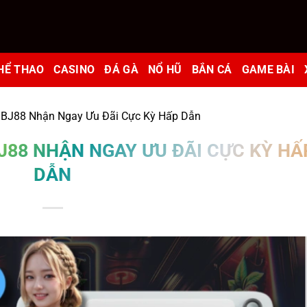
HỂ THAO
CASINO
ĐÁ GÀ
NỔ HŨ
BẮN CÁ
GAME BÀI
BJ88 Nhận Ngay Ưu Đãi Cực Kỳ Hấp Dẫn
J88 NHẬN NGAY ƯU ĐÃI CỰC KỲ HẤ
DẪN