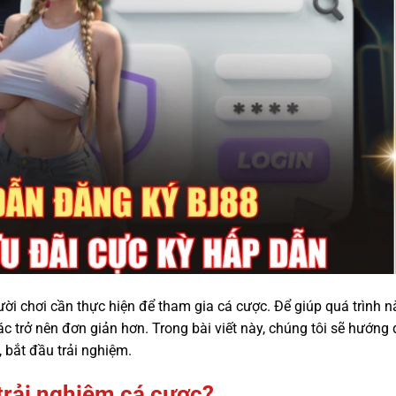
ời chơi cần thực hiện để tham gia cá cược. Để giúp quá trình n
tác trở nên đơn giản hơn. Trong bài viết này, chúng tôi sẽ hướng
, bắt đầu trải nghiệm.
trải nghiệm cá cược?