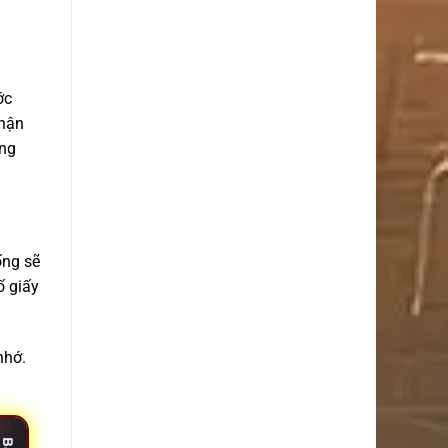
ớc
phận
ờng
ống sẽ
ố giấy
nhớ.