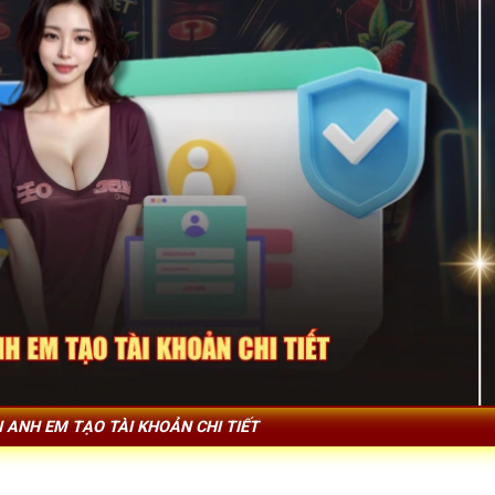
ANH EM TẠO TÀI KHOẢN CHI TIẾT