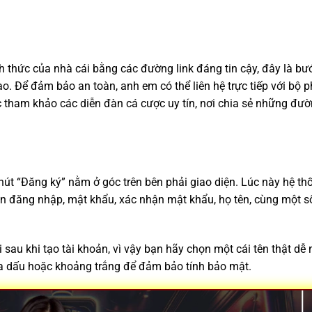
nh thức của nhà cái bằng các đường link đáng tin cậy, đây là bư
o. Để đảm bảo an toàn, anh em có thể liên hệ trực tiếp với bộ 
ham khảo các diễn đàn cá cược uy tín, nơi chia sẻ những đư
nút “Đăng ký” nằm ở góc trên bên phải giao diện. Lúc này hệ th
ên đăng nhập, mật khẩu, xác nhận mật khẩu, họ tên, cùng một s
sau khi tạo tài khoản, vì vậy bạn hãy chọn một cái tên thật dễ 
a dấu hoặc khoảng trắng để đảm bảo tính bảo mật.