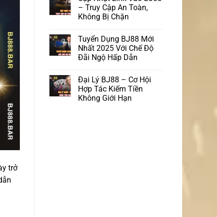
– Truy Cập An Toàn,
Không Bị Chặn
Tuyển Dụng BJ88 Mới
Nhất 2025 Với Chế Độ
Đãi Ngộ Hấp Dẫn
Đại Lý BJ88 – Cơ Hội
Hợp Tác Kiếm Tiền
Không Giới Hạn
ày trở
 dẫn