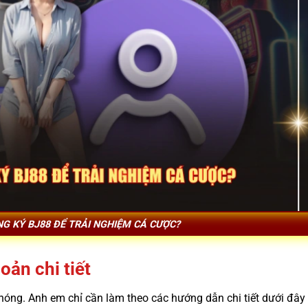
NG KÝ BJ88 ĐỂ TRẢI NGHIỆM CÁ CƯỢC?
ản chi tiết
hóng. Anh em chỉ cần làm theo các hướng dẫn chi tiết dưới đây